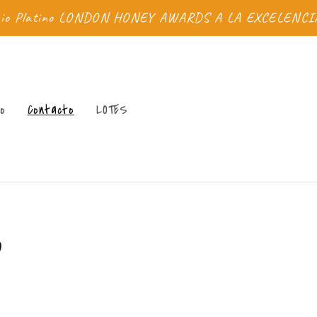
mio Platino LONDON HONEY AWARDS A LA EXCELENCI
o
Contacto
LOTES
o