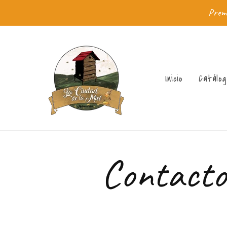
Ir
Pre
directamente
al contenido
Inicio
Catálog
Contact