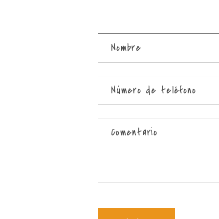
F
Nombre
o
r
Número de teléfono
m
u
Comentario
l
a
r